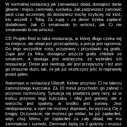
W normalnej restauracji jak zamawiasz obiad, dostajesz danie
główne : mięso, ziemniaki, surówka. Jak zadzwonisz zamówić
jakiś czas wcześniej, do dostaniesz trochę szybciej, niż ktoś,
kto wszedł z Tobą. Za zupę i za deser trzeba zapłacić
dodatkowo. Jak Ci smakowało to wrócisz, jak Ci nie
smakowało to nie wrócisz.
CD Projekt Red to taka restauracja, w której długo czeka się
na miejsce, ale obiad jest przezajebisty, a porcja jest ogromna.
Do tego wszystkie sosy, przyprawy i przystawki są gratis.
Zupa jest za friko, dostajesz jeszcze gratis chlebek ze
smalcem, a obsługa jest wdzięczna, że wybrałeś ich
restauracje. Deser jest niedrogi, ale jest przepyszny i też jest
go strasznie dużo, tak, że jak już skończysz jeść to naprawdę
jesteś pełen.
Natomiast w restauracji Ubisoft. Kelner przynosi Ci na talerzu
zamrożonego kurczaka. Za 10 minut przychodzi go zabrać i
przynosi rozmrożony. Sytuacja się powtarza parę razy, aż w
końcu przynosi tego kurczaka, i niby jest gotowy, ale z
wierzchu jest spalony, w środku jest surowy. Jest
niedoprawiony, a sam nie możesz doprawić, bo wyrzucą Cię z
knajpy. Oczywiście, nie możesz go oddać, bo już zapłaciłeś,
więc chuj. Mimo, że zapłaciłeś za cały obiad, nie ma
ziemniaków i surówki. Ziemniaki będą za 3 godziny i musisz