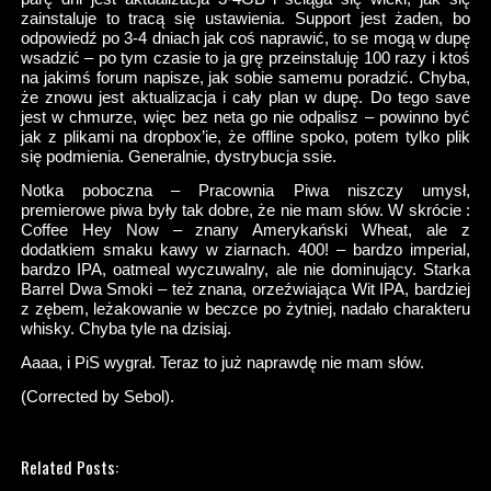
zainstaluje to tracą się ustawienia. Support jest żaden, bo
odpowiedź po 3-4 dniach jak coś naprawić, to se mogą w dupę
wsadzić – po tym czasie to ja grę przeinstaluję 100 razy i ktoś
na jakimś forum napisze, jak sobie samemu poradzić. Chyba,
że znowu jest aktualizacja i cały plan w dupę. Do tego save
jest w chmurze, więc bez neta go nie odpalisz – powinno być
jak z plikami na dropbox’ie, że offline spoko, potem tylko plik
się podmienia. Generalnie, dystrybucja ssie.
Notka poboczna – Pracownia Piwa niszczy umysł,
premierowe piwa były tak dobre, że nie mam słów. W skrócie :
Coffee Hey Now – znany Amerykański Wheat, ale z
dodatkiem smaku kawy w ziarnach. 400! – bardzo imperial,
bardzo IPA, oatmeal wyczuwalny, ale nie dominujący. Starka
Barrel Dwa Smoki – też znana, orzeźwiająca Wit IPA, bardziej
z zębem, leżakowanie w beczce po żytniej, nadało charakteru
whisky. Chyba tyle na dzisiaj.
Aaaa, i PiS wygrał. Teraz to już naprawdę nie mam słów.
(Corrected by Sebol).
Related Posts: