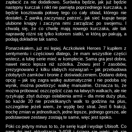
zapłacić za nie dodatkowo. Surówka będzie, jak już będzie
następny kurczak i nikt nie pamięta poprzedniego kurczaka, a
będzie kosztowała połowę tego co cały obiad, którego nie
dostałeś. Z paniką zaczynasz patrzeć, jak sieć kupuje twoje
ulubione knajpy i zaczyna nimi zarządzać po swojemu. I
chwalą się, że co chwilę mają nowego kurczaka, ale tak
naprawdę różni się tylko kolorem siatki, w którą go pakują, a
podają dokładnie tak samo.
Ponarzekałem, już mi lepiej. Aczkolwiek Heroes 7 kupiłem z
sentymentu i częściowo dlatego, że mam wszystkie części
wstecz, a lubię serie mieć w komplecie. Sama gra jest dobra,
nawet nieco lepsza niż szóstka. Znowu jest 7 zasobów,
zrezygnowano z kilku słabych rozwiązań – jak przebudowa
zdobytych zamków i bronie z doświadczeniem. Dodano dobrą
opcję – jak się zagra walkę automatycznie i nie podoba się
wynik, można powtórzyć walkę manualnie. Oznacza to, że
można próbować oszczędzić czas na łatwych walkach, ale nie
ryzykując zbyt dużego osłabienia armii – dla mnie duży plus,
bo każde 20 nie przeklikanych walk to godzina na plus,
szczególnie jeżeli wiem, że wyjdę bez strat. Jest 6 frakcji,
trochę zmian w jednostkach, jedne lepsze, jednego gorsze, ale
podstawowe zestawy zostają te same, więc jest spoko.
Póki co jedyny minus to to, że serię kupił i wydaje Ubisoft. Co
parę dni jest aktualizacja 3-4GB i ściąga się wieki, jak się