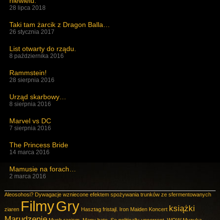
niewielu.
28 lipca 2018
Taki tam żarcik z Dragon Balla…
26 stycznia 2017
List otwarty do rządu.
8 października 2016
Rammstein!
28 sierpnia 2016
Urząd skarbowy…
8 sierpnia 2016
Marvel vs DC
7 sierpnia 2016
The Princess Bride
14 marca 2016
Mamusie na forach…
2 marca 2016
Aleosohosi?
Dywagacje wzniecone efektem spożywania trunków ze sfermentowanych
Filmy
Gry
książki
ziaren
Hasztag fristajl.
Iron Maiden
Koncert
Marudzenie