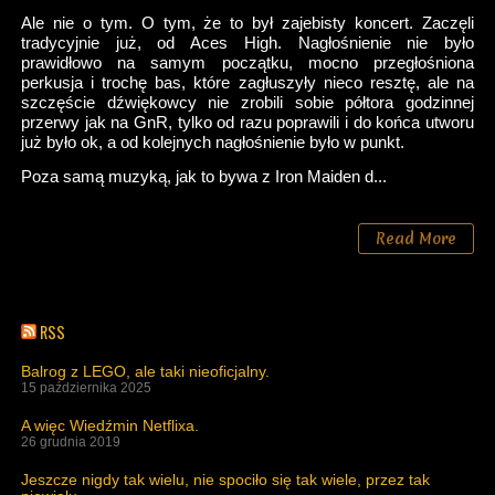
Ale nie o tym. O tym, że to był zajebisty koncert. Zaczęli
tradycyjnie już, od Aces High. Nagłośnienie nie było
prawidłowo na samym początku, mocno przegłośniona
perkusja i trochę bas, które zagłuszyły nieco resztę, ale na
szczęście dźwiękowcy nie zrobili sobie półtora godzinnej
przerwy jak na GnR, tylko od razu poprawili i do końca utworu
już było ok, a od kolejnych nagłośnienie było w punkt.
Poza samą muzyką, jak to bywa z Iron Maiden d...
Read More
RSS
Balrog z LEGO, ale taki nieoficjalny.
15 października 2025
A więc Wiedźmin Netflixa.
26 grudnia 2019
Jeszcze nigdy tak wielu, nie spociło się tak wiele, przez tak