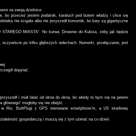
woni na swoją dzielnice.
, bo przecież jestem podatnik, karaluch pod butem władzy i chce się
rbówka nie ścigała albo nie przyszedł komornik, bo kary są gigantyczne
 STAREGO MIASTA”. No kurwa. Dzwonie do Kukiza, żeby jak będzie
, oczywiście po kilku głębszych wdechach. Numerki, przełączanie, jest
wej.
szczegół dopytać.
rzyszedł i miał latać od okna do okna, bo wtedy to bym się na pewno
cia głównego” mogłoby się nie obejść.
da w Rio, ButtPlugi z GPS sterowane smartphone’m, a US skarbowy
ziałalność gospodarczą i muszą się z tym użerać na co dzień.