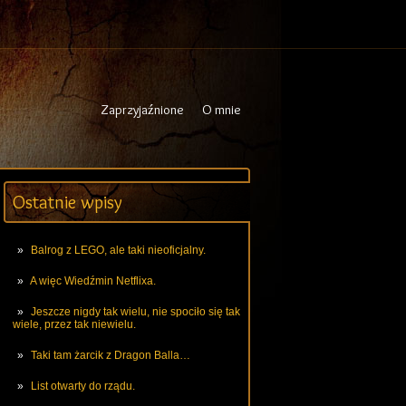
Zaprzyjaźnione
O mnie
Ostatnie wpisy
Balrog z LEGO, ale taki nieoficjalny.
A więc Wiedźmin Netflixa.
Jeszcze nigdy tak wielu, nie spociło się tak
wiele, przez tak niewielu.
Taki tam żarcik z Dragon Balla…
List otwarty do rządu.