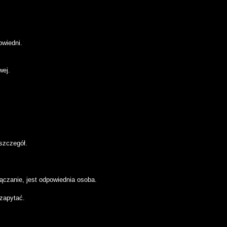
owiedni.
wej.
 szczegół.
ączanie, jest odpowiednia osoba.
 zapytać.