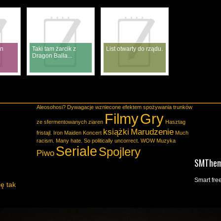
in
Taki tam żarcik z
List otwarty do rządu.
Dragon Balla...
Aleosohosi?
Dywagacje wzniecone efektem spożywania trunków
Filmy
Gry
ze sfermentowanych ziaren
Hasztag
książki
Marudzenie
fristajl.
Iron Maiden
Koncert
Much
racism. Many hate. So politically uncorrect. WOW
Muzyka
Seriale
Spojlery
Piwo
SMThe
Smart fr
ię tak