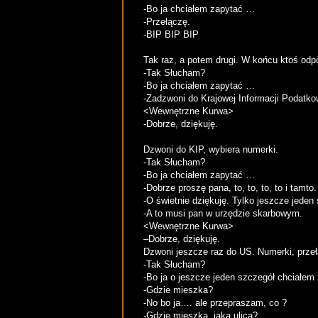
-Bo ja chciałem zapytać …
-Przełączę.
-BIP BIP BIP
Tak raz, a potem drugi. W końcu ktoś odp
-Tak Słucham?
-Bo ja chciałem zapytać …
-Zadzwoni do Krajowej Informacji Podatko
<Wewnętrzne Kurwa>
-Dobrze, dziękuję.
Dzwoni do KIP, wybiera numerki.
-Tak Słucham?
-Bo ja chciałem zapytać …
-Dobrze proszę pana, to, to, to, to i tamto.
-O świetnie dziękuję. Tylko jeszcze jeden
-A to musi pan w urzędzie skarbowym.
<Wewnętrzne Kurwa>
–Dobrze, dziękuję.
Dzwoni jeszcze raz do US. Numerki, przeł
-Tak Słucham?
-Bo ja o jeszcze jeden szczegół chciałem
-Gdzie mieszka?
-No bo ja…. ale przepraszam, co ?
-Gdzie mieszka, jaka ulica?