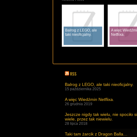
Balrog z LEGO, ale
A więc Wiedźm
taki nieoficjalny.
Netflixa.
RSS
Balrog z LEGO, ale taki nieoficjalny.
15 października 2025
A więc Wiedźmin Netflixa.
26 grudnia 2019
Jeszcze nigdy tak wielu, nie spociło s
wiele, przez tak niewielu.
28 lipca 2018
Taki tam żarcik z Dragon Balla…