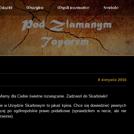
Książki
Muzyka
Myśli rozmaite
Seriale
8 sierpnia 2016
 Mamy dla Ciebie świetne rozwiązanie. Zadzwoń do Skarbówki!
nie w Urzędzie Skarbowym to jakaś kpina. Chce się dowiedzieć pewnych
cej po ogólnopolskie prawo podatkowe (sprawdziłem w necie, ale nie
zwonie).