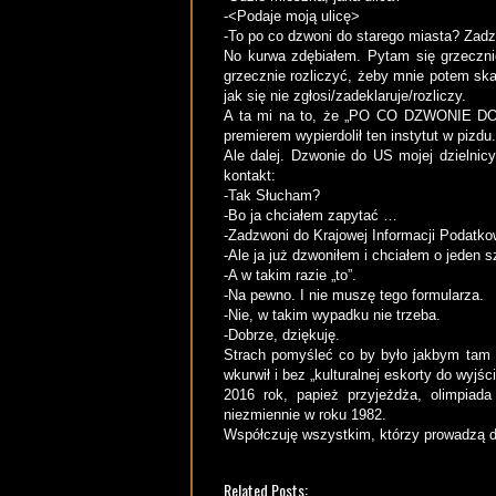
-<Podaje moją ulicę>
-To po co dzwoni do starego miasta? Zadz
No kurwa zdębiałem. Pytam się grzecznie
grzecznie rozliczyć, żeby mnie potem ska
jak się nie zgłosi/zadeklaruje/rozliczy.
A ta mi na to, że „PO CO DZWONIE DO
premierem wypierdolił ten instytut w pizdu.
Ale dalej. Dzwonie do US mojej dzielnicy
kontakt:
-Tak Słucham?
-Bo ja chciałem zapytać …
-Zadzwoni do Krajowej Informacji Podatko
-Ale ja już dzwoniłem i chciałem o jeden 
-A w takim razie „to”.
-Na pewno. I nie muszę tego formularza.
-Nie, w takim wypadku nie trzeba.
-Dobrze, dziękuję.
Strach pomyśleć co by było jakbym tam p
wkurwił i bez „kulturalnej eskorty do wyjś
2016 rok, papież przyjeżdża, olimpia
niezmiennie w roku 1982.
Współczuję wszystkim, którzy prowadzą d
Related Posts: