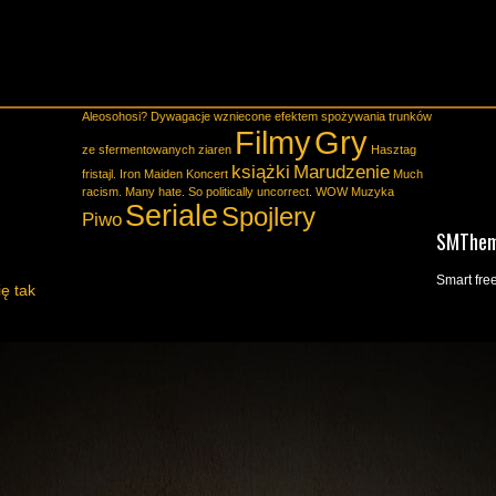
Aleosohosi?
Dywagacje wzniecone efektem spożywania trunków
Filmy
Gry
ze sfermentowanych ziaren
Hasztag
książki
Marudzenie
fristajl.
Iron Maiden
Koncert
Much
racism. Many hate. So politically uncorrect. WOW
Muzyka
Seriale
Spojlery
Piwo
SMThe
Smart fr
ię tak