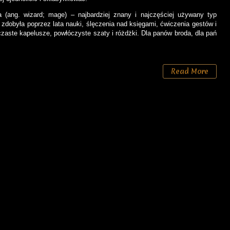
a (ang. wizard; mage) – najbardziej znany i najczęściej używany typ
 zdobyła poprzez lata nauki, ślęczenia nad księgami, ćwiczenia gestów i
iczaste kapelusze, powłóczyste szaty i różdżki. Dla panów broda, dla pań
Read More