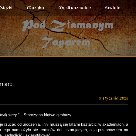
Książki
Muzyka
Myśli rozmaite
Seriale
iarz.
9 stycznia 2015
twój stary.”
– Starożytna klątwa gimbazy.
ą je rzucać od urodzenia, inni muszą się latami kształcić w akademiach, a
Do tego namnożyło się terminów dot. czarujących, a ja postanowiłem na
j ujednolicić i sklasyfikować.