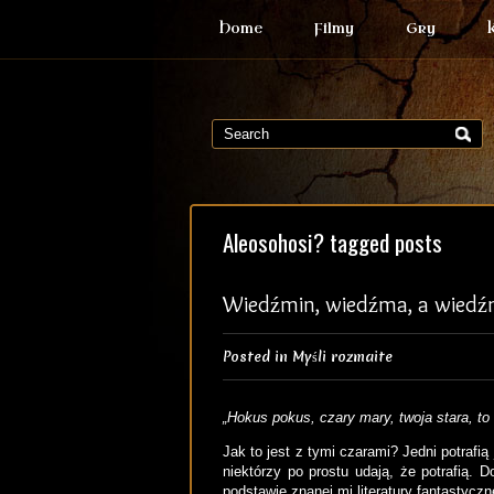
Home
Filmy
Gry
Aleosohosi? tagged posts
Wiedźmin, wiedźma, a wiedźm
Posted in
Myśli rozmaite
„Hokus pokus, czary mary, twoja stara, to 
Jak to jest z tymi czarami? Jedni potrafi
niektórzy po prostu udają, że potrafią. 
podstawie znanej mi literatury fantastyczne