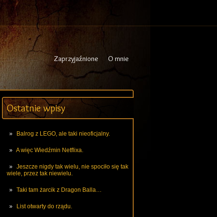
Zaprzyjaźnione
O mnie
Ostatnie wpisy
Balrog z LEGO, ale taki nieoficjalny.
A więc Wiedźmin Netflixa.
Jeszcze nigdy tak wielu, nie spociło się tak
wiele, przez tak niewielu.
Taki tam żarcik z Dragon Balla…
List otwarty do rządu.